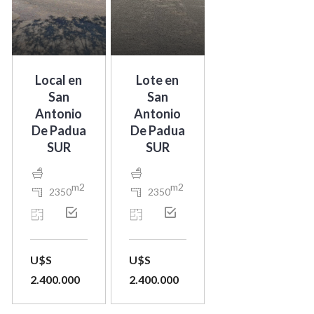
Local en
Lote en
San
San
Antonio
Antonio
De Padua
De Padua
SUR
SUR
m2
m2
2350
2350
U$S
U$S
2.400.000
2.400.000