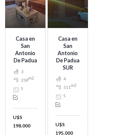
Casa en
Casa en
San
San
Antonio
Antonio
De Padua
De Padua
SUR
3
m2
4
258
m2
511
5
5
U$S
U$S
198.000
195.000