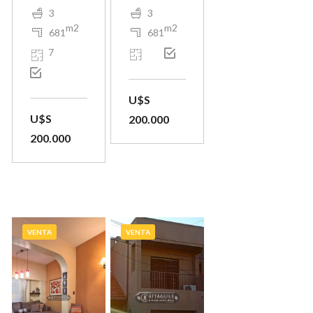
3
3
m2
m2
681
681
7
U$S
U$S
200.000
200.000
VENTA
VENTA