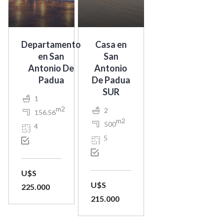
Departamento
Casa en
en San
San
Antonio De
Antonio
Padua
De Padua
SUR
1
m2
2
156.56
m2
500
4
5
U$S
U$S
225.000
215.000