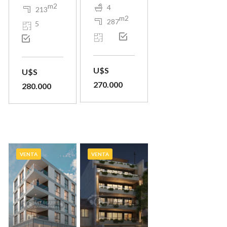
m2
4
213
m2
287
5
U$S
U$S
270.000
280.000
VENTA
VENTA