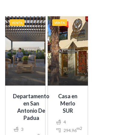
VENTA
VENTA
Departamento
Casa en
en San
Merlo
Antonio De
SUR
Padua
4
m2
3
294.96