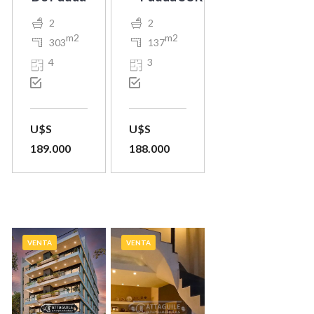
2
2
m2
m2
303
137
4
3
U$S
U$S
189.000
188.000
VENTA
VENTA