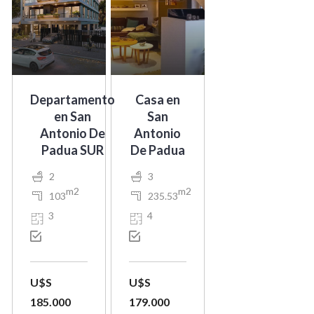
Departamento
Casa en
en San
San
Antonio De
Antonio
Padua SUR
De Padua
2
3
m2
m2
103
235.53
3
4
U$S
U$S
185.000
179.000