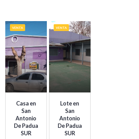
VENTA
VENTA
Casa en
Lote en
San
San
Antonio
Antonio
De Padua
De Padua
SUR
SUR