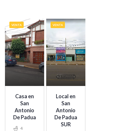
VENTA
VENTA
Casa en
Local en
San
San
Antonio
Antonio
De Padua
De Padua
SUR
4